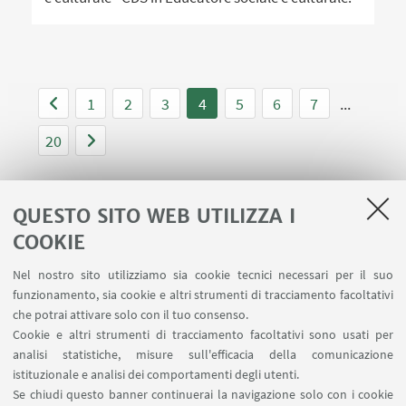
1
2
3
4
5
6
7
...
20
QUESTO SITO WEB UTILIZZA I
COOKIE
LINK UTILI
Nel nostro sito utilizziamo sia cookie tecnici necessari per il suo
Area riservata
funzionamento, sia cookie e altri strumenti di tracciamento facoltativi
Contatti
che potrai attivare solo con il tuo consenso.
Cookie e altri strumenti di tracciamento facoltativi sono usati per
analisi statistiche, misure sull'efficacia della comunicazione
SEGUI IL DIPARTIMENTO SU:
istituzionale e analisi dei comportamenti degli utenti.
Se chiudi questo banner continuerai la navigazione solo con i cookie