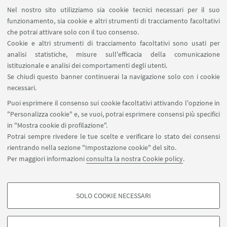
Nel nostro sito utilizziamo sia cookie tecnici necessari per il suo
Area riservata
funzionamento, sia cookie e altri strumenti di tracciamento facoltativi
Contatti
che potrai attivare solo con il tuo consenso.
Cookie e altri strumenti di tracciamento facoltativi sono usati per
analisi statistiche, misure sull'efficacia della comunicazione
SEGUI IL DIPARTIMENTO SU:
istituzionale e analisi dei comportamenti degli utenti.
Se chiudi questo banner continuerai la navigazione solo con i cookie
necessari.
SEGUI UNIBO SU:
Puoi esprimere il consenso sui cookie facoltativi attivando l'opzione in
"Personalizza cookie" e, se vuoi, potrai esprimere consensi più specifici
in "Mostra cookie di profilazione".
Potrai sempre rivedere le tue scelte e verificare lo stato dei consensi
rientrando nella sezione "Impostazione cookie" del sito.
APP:
Per maggiori informazioni
consulta la nostra Cookie policy
.
SOLO COOKIE NECESSARI
COOKIE DI PROFILAZIONE - FACOLTATIVI
©Copyright 2026 - ALMA MATER STUDIORUM - Università di
Si tratta di cookie utilizzati per analizzare le caratteristiche della navigazione