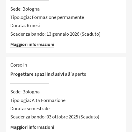
Sede: Bologna
Tipologia: Formazione permamente
Durata: 6 mesi
Scadenza bando: 13 gennaio 2026
(Scaduto)
Maggiori informazioni
Corso in
Progettare spazi inclusivi all'aperto
Sede: Bologna
Tipologia: Alta Formazione
Durata: semestrale
Scadenza bando: 03 ottobre 2025
(Scaduto)
Maggiori informazioni