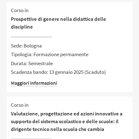
Corso in
Prospettive di genere nella didattica delle
discipline
Sede: Bologna
Tipologia: Formazione permamente
Durata: Semestrale
Scadenza bando: 13 gennaio 2025
(Scaduto)
Maggiori informazioni
Corso in
Valutazione, progettazione ed azioni innovative a
supporto del sistema scolastico e delle scuole: il
dirigente tecnico nella scuola che cambia