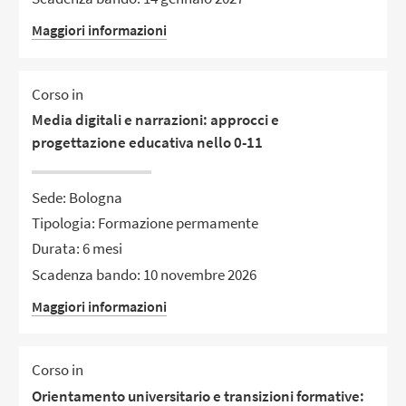
Maggiori informazioni
Corso in
Media digitali e narrazioni: approcci e
progettazione educativa nello 0-11
Sede: Bologna
Tipologia: Formazione permamente
Durata: 6 mesi
Scadenza bando: 10 novembre 2026
Maggiori informazioni
Corso in
Orientamento universitario e transizioni formative: