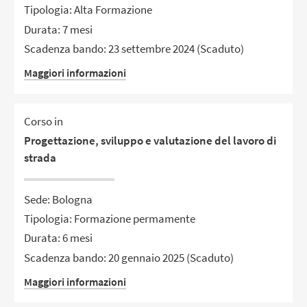
Tipologia: Alta Formazione
Durata: 7 mesi
Scadenza bando: 23 settembre 2024
(Scaduto)
Maggiori informazioni
Corso in
Progettazione, sviluppo e valutazione del lavoro di
strada
Sede: Bologna
Tipologia: Formazione permamente
Durata: 6 mesi
Scadenza bando: 20 gennaio 2025
(Scaduto)
Maggiori informazioni