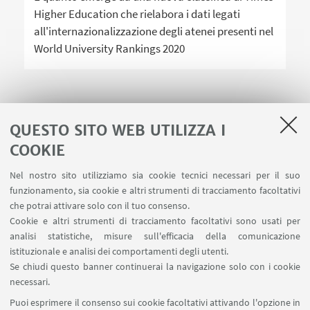
Higher Education che rielabora i dati legati
all'internazionalizzazione degli atenei presenti nel
World University Rankings 2020
QUESTO SITO WEB UTILIZZA I
COOKIE
LINK UTILI
Nel nostro sito utilizziamo sia cookie tecnici necessari per il suo
Area riservata
funzionamento, sia cookie e altri strumenti di tracciamento facoltativi
Contatti
che potrai attivare solo con il tuo consenso.
Cookie e altri strumenti di tracciamento facoltativi sono usati per
analisi statistiche, misure sull'efficacia della comunicazione
SEGUI IL DIPARTIMENTO SU:
istituzionale e analisi dei comportamenti degli utenti.
Se chiudi questo banner continuerai la navigazione solo con i cookie
necessari.
SEGUI UNIBO SU:
Puoi esprimere il consenso sui cookie facoltativi attivando l'opzione in