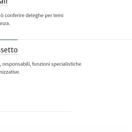
ali
uò conferire deleghe per temi
anza.
setto
responsabili, funzioni specialistiche
nizzative.