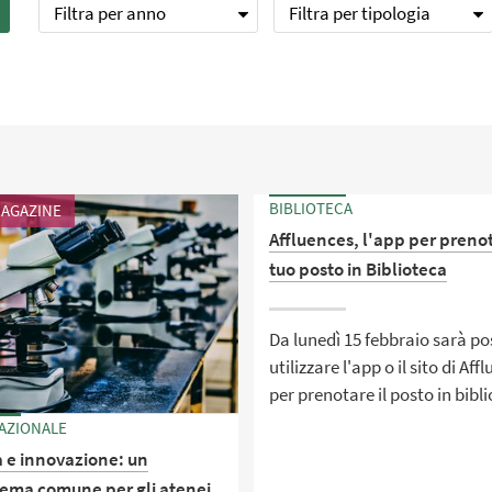
Filtra per anno
Filtra per tipologia
BIBLIOTECA
AGAZINE
Affluences, l'app per prenot
tuo posto in Biblioteca
Da lunedì 15 febbraio sarà po
utilizzare l'app o il sito di Aff
per prenotare il posto in bibl
AZIONALE
a e innovazione: un
tema comune per gli atenei