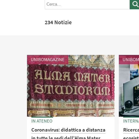
234 Notizie
UNIBOMAGAZINE
UNIBOM
IN ATENEO
INTERN
Coronavirus: didattica a distanza
Ricerc
in tutte le sedi dell'Alma Mater
ecosis