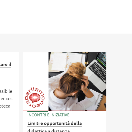
are il
ssibile
luences
ioteca
INCONTRI E INIZIATIVE
Limiti e opportunità della
didattica a distanza