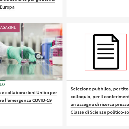
 Europa
 grazie ad Una.Resin, il
AGAZINE
rogetto nato all'interno
leanza europea: un nuovo
vanti verso la costruzione
iverisità del futuro
NEO
Selezione pubblica, per titol
a e collaborazioni Unibo per
colloquio, per il conferimen
re l’emergenza COVID-19
un assegno di ricerca presso
Classe di Scienze politico-so
e in un database online
nze, soluzioni, idee di