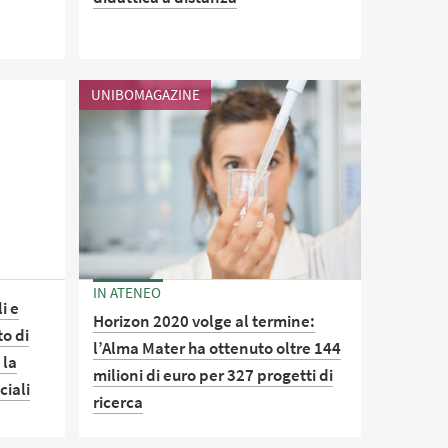
Incontro online organizzato
dall'Associazione "Parliamone Ora"
UNIBOMAGAZINE
IN ATENEO
i e
Horizon 2020 volge al termine:
to di
l’Alma Mater ha ottenuto oltre 144
 la
milioni di euro per 327 progetti di
ciali
ricerca