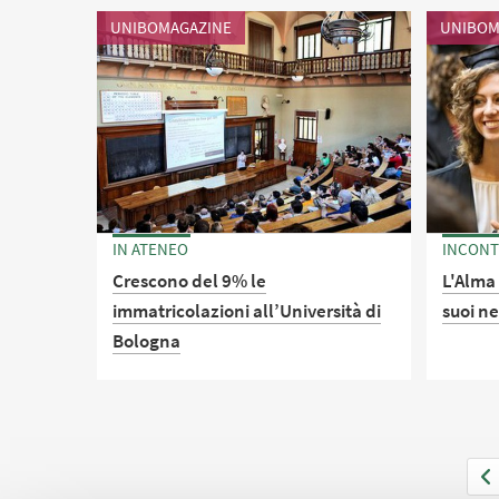
una diffusa sensazione di precarietà
ricerca
UNIBOMAGAZINE
UNIBOM
e di incertezza per il futuro, oltre che
mesi, p
ad una forte preoccupazione per la
ricerca
salute. Donne, giovani adulti e
per dar
abitanti del Mezzogiorno le
categorie più colpite
IN ATENEO
INCONTR
Crescono del 9% le
L'Alma
immatricolazioni all’Università di
suoi n
Bologna
L'Atene
Welcome
Le nuove iscrizioni aumentano in
iscritti
tutti i cicli di studio: +3,6% nelle
ciclo: 
lauree triennali, +16,8% per le lauree
incontr
magistrali, +11,5 per le magistrali a