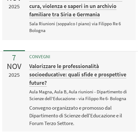
cura, violenza e saperi in un archivio
2025
familiare tra Siria e Germania
Sala Riunioni (soppalco I piano) via Filippo Re 6
Bologna
7
CONVEGNI
NOV
Valorizzare le professionalità
socioeducative: quali sfide e prospettive
2025
future?
Aula Magna, Aula B, Aula riunioni - Dipartimento di
Scienze dell'Educazione - via Filippo Re 6- Bologna
Convegno organizzato e promosso dal
Dipartimento di Scienze dell'Educazione e il
Forum Terzo Settore.