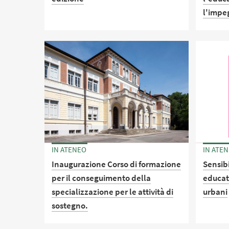
l'impeg
Progetto per l'infanzia e
l'adolescenza curato da Gender
Convegn
Bender e di cui il Dipartimento è
celebra
partner
nascita
IN ATENEO
IN ATE
Inaugurazione Corso di formazione
Sensibi
per il conseguimento della
educati
specializzazione per le attività di
urbani
sostegno.
Conveg