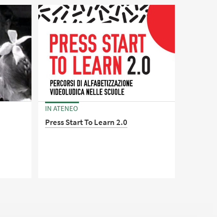
un’aula in Via Zamboni.
"
IN ATENEO
Press Start To Learn 2.0
Seminario di restituzione del
progetto "Press Start To Learn 2.0"
di cui il nostro Dipartimento è
sulle
partner assieme all'associazione
di
IVIPRO.
spi