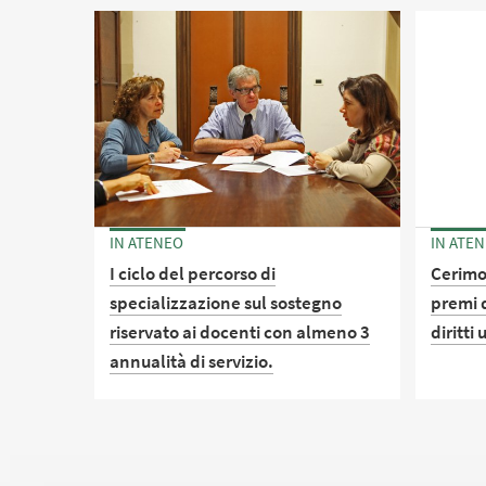
Diparti
Sabato 11 ottobre 2025 - Aula A,
dell'Ed
Complesso Belmeloro Via
con la r
Beniamino Andreatta, 8
Diparti
Qualità
Bologn
IN ATENEO
IN ATE
I ciclo del percorso di
Cerimo
specializzazione sul sostegno
premi d
riservato ai docenti con almeno 3
diritti
annualità di servizio.
Cerimo
bibliot
Aperte le iscrizioni al I ciclo del
Stefan
percorso di specializzazione sul
sostegno (DM 75 del 24 aprile 2025).