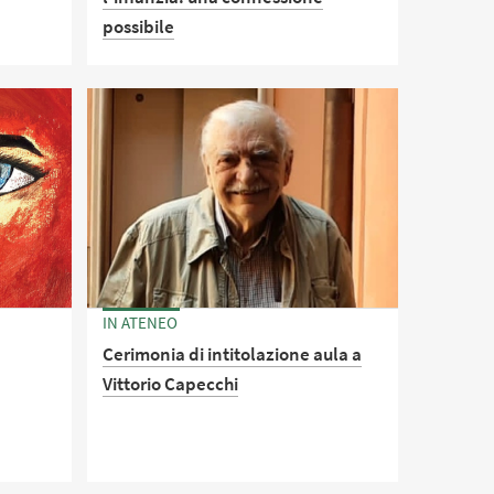
possibile
 di
Seminario aperto, organizzato in
.
collaborazione con UNESCO-IOC e il
progetto Kindergarten of the
Lagoon.
IN ATENEO
Cerimonia di intitolazione aula a
Vittorio Capecchi
i
-Balah,
Il 26 settembre 2025, l’Università di
Bologna intitola a Vittorio Capecchi