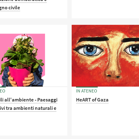
no civile
Lezione Aperta in occasione
dell’inaugurazione dell’Anno
Accademico del Dipartimento
o di chiusura delle
Scienze dell’Educazione “G. M
zioni del centenario della
Bertin”
 di Odette Righi Boi
NEO
IN ATENEO
li all'ambiente - Paesaggi
HeART of Gaza
vi tra ambienti naturali e
Mostra itinerante di disegni d
bambini che vivono a Deir Al
al centro della Striscia - Atrio
no organizzato dal