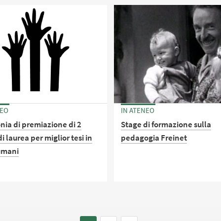
Dipartimento di Scienze
mento di Scienze
dell'Educazione "G.M. Bertin
ucazione in collaborazione
ivista Infanzia, il
mento di Scienze della
 della Vita ed il Comune di
a.
NEO
IN ATENEO
nia di premiazione di 2
Stage di formazione sulla
i laurea per miglior tesi in
pedagogia Freinet
 umani
Evento organizzato in
collaborazione con il Centro 
nia in memoria della collega
didattiche attive ed il Centro 
ecaria del Campus di Rimini,
ricerca interuniversitario Cre
ia Venturino