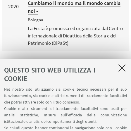
Cambiamo il mondo ma il mondo cambia
2020
noi -
Bologna
La Festa è promossa ed organizzata dal Centro
internazionale di Didattica della Storia e del
Patrimonio (DiPaSt)
QUESTO SITO WEB UTILIZZA I
COOKIE
LINK UTILI
Nel nostro sito utilizziamo sia cookie tecnici necessari per il suo
Area riservata
funzionamento, sia cookie e altri strumenti di tracciamento facoltativi
Contatti
che potrai attivare solo con il tuo consenso.
Cookie e altri strumenti di tracciamento facoltativi sono usati per
analisi statistiche, misure sull'efficacia della comunicazione
SEGUI IL DIPARTIMENTO SU:
istituzionale e analisi dei comportamenti degli utenti.
Se chiudi questo banner continuerai la navigazione solo con i cookie