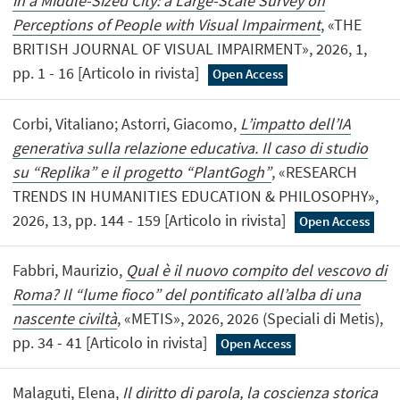
in a Middle-Sized City: a Large-Scale Survey on
Perceptions of People with Visual Impairment
, «THE
BRITISH JOURNAL OF VISUAL IMPAIRMENT», 2026, 1,
pp. 1 - 16 [Articolo in rivista]
Open Access
Corbi, Vitaliano; Astorri, Giacomo,
L’impatto dell’IA
generativa sulla relazione educativa. Il caso di studio
su “Replika” e il progetto “PlantGogh”
, «RESEARCH
TRENDS IN HUMANITIES EDUCATION & PHILOSOPHY»,
2026, 13, pp. 144 - 159 [Articolo in rivista]
Open Access
Fabbri, Maurizio,
Qual è il nuovo compito del vescovo di
Roma? Il “lume fioco” del pontificato all’alba di una
nascente civiltà
, «METIS», 2026, 2026 (Speciali di Metis),
pp. 34 - 41 [Articolo in rivista]
Open Access
Malaguti, Elena,
Il diritto di parola, la coscienza storica