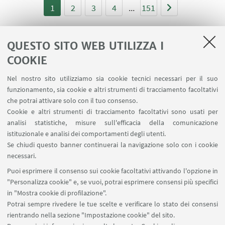
1
2
3
4
...
151
QUESTO SITO WEB UTILIZZA I
COOKIE
LINK UTILI
Nel nostro sito utilizziamo sia cookie tecnici necessari per il suo
Area riservata
funzionamento, sia cookie e altri strumenti di tracciamento facoltativi
Contatti
che potrai attivare solo con il tuo consenso.
Cookie e altri strumenti di tracciamento facoltativi sono usati per
analisi statistiche, misure sull'efficacia della comunicazione
SEGUI IL DIPARTIMENTO SU:
istituzionale e analisi dei comportamenti degli utenti.
Se chiudi questo banner continuerai la navigazione solo con i cookie
necessari.
SEGUI UNIBO SU:
Puoi esprimere il consenso sui cookie facoltativi attivando l'opzione in
"Personalizza cookie" e, se vuoi, potrai esprimere consensi più specifici
in "Mostra cookie di profilazione".
Potrai sempre rivedere le tue scelte e verificare lo stato dei consensi
rientrando nella sezione "Impostazione cookie" del sito.
APP: