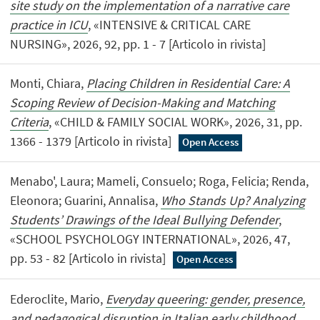
site study on the implementation of a narrative care
practice in ICU
, «INTENSIVE & CRITICAL CARE
NURSING», 2026, 92, pp. 1 - 7 [Articolo in rivista]
Monti, Chiara,
Placing Children in Residential Care: A
Scoping Review of Decision-Making and Matching
Criteria
, «CHILD & FAMILY SOCIAL WORK», 2026, 31, pp.
1366 - 1379 [Articolo in rivista]
Open Access
Menabo', Laura; Mameli, Consuelo; Roga, Felicia; Renda,
Eleonora; Guarini, Annalisa,
Who Stands Up? Analyzing
Students’ Drawings of the Ideal Bullying Defender
,
«SCHOOL PSYCHOLOGY INTERNATIONAL», 2026, 47,
pp. 53 - 82 [Articolo in rivista]
Open Access
Ederoclite, Mario,
Everyday queering: gender, presence,
and pedagogical disruption in Italian early childhood