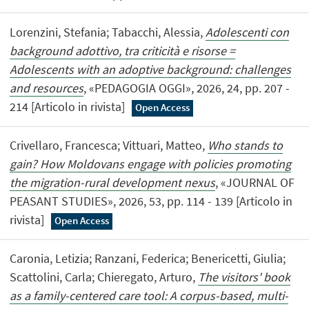
Lorenzini, Stefania; Tabacchi, Alessia,
Adolescenti con
background adottivo, tra criticità e risorse =
Adolescents with an adoptive background: challenges
and resources
, «PEDAGOGIA OGGI», 2026, 24, pp. 207 -
214 [Articolo in rivista]
Open Access
Crivellaro, Francesca; Vittuari, Matteo,
Who stands to
gain? How Moldovans engage with policies promoting
the migration-rural development nexus
, «JOURNAL OF
PEASANT STUDIES», 2026, 53, pp. 114 - 139 [Articolo in
rivista]
Open Access
Caronia, Letizia; Ranzani, Federica; Benericetti, Giulia;
Scattolini, Carla; Chieregato, Arturo,
The visitors' book
as a family-centered care tool: A corpus-based, multi-