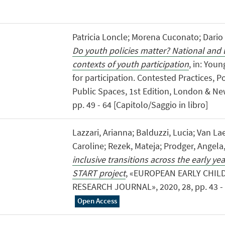
Patricia Loncle; Morena Cuconato; Dario
Do youth policies matter? National and l
contexts of youth participation
, in: You
for participation. Contested Practices, 
Public Spaces, 1st Edition, London & Ne
pp. 49 - 64 [Capitolo/Saggio in libro]
Lazzari, Arianna; Balduzzi, Lucia; Van La
Caroline; Rezek, Mateja; Prodger, Angela
inclusive transitions across the early yea
START project
, «EUROPEAN EARLY CHI
RESEARCH JOURNAL», 2020, 28, pp. 43 - 57
Open Access