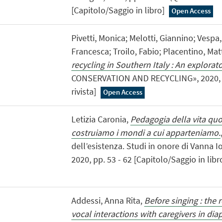
[Capitolo/Saggio in libro]
Open Access
Pivetti, Monica; Melotti, Giannino; Vesp
Francesca; Troilo, Fabio; Placentino, Mat
recycling in Southern Italy : An explorat
CONSERVATION AND RECYCLING», 2020, 156
rivista]
Open Access
Letizia Caronia,
Pedagogia della vita qu
costruiamo i mondi a cui apparteniamo.
dell’esistenza. Studi in onore di Vanna I
2020, pp. 53 - 62 [Capitolo/Saggio in libr
Addessi, Anna Rita,
Before singing : the r
vocal interactions with caregivers in dia