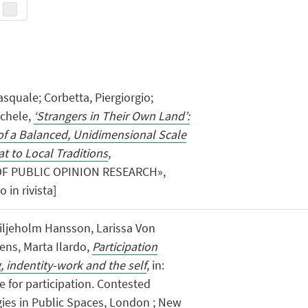
asquale; Corbetta, Piergiorgio;
ichele,
‘Strangers in Their Own Land’:
f a Balanced, Unidimensional Scale
t to Local Traditions
,
F PUBLIC OPINION RESEARCH»,
o in rivista]
ljeholm Hansson, Larissa Von
ens, Marta Ilardo,
Participation
 indentity-work and the self
, in:
 for participation. Contested
ies in Public Spaces, London ; New