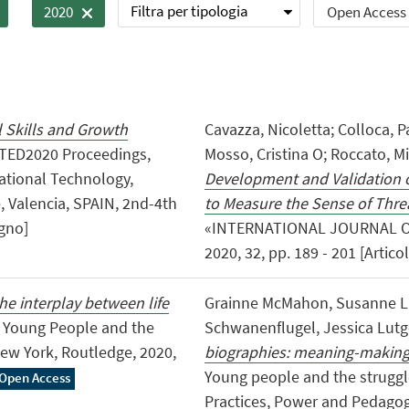
Filtra per tipologia
Open Access
2020
l Skills and Growth
Cavazza, Nicoletta; Colloca, P
INTED2020 Proceedings,
Mosso, Cristina O; Roccato, M
rnational Technology,
Development and Validation o
 Valencia, SPAIN, 2nd-4th
to Measure the Sense of Threa
egno]
«INTERNATIONAL JOURNAL O
2020, 32, pp. 189 - 201 [Articol
he interplay between life
Grainne McMahon, Susanne Li
n: Young People and the
Schwanenflugel, Jessica Lutg
New York, Routledge, 2020,
biographies: meaning-making,
Young people and the struggle
Open Access
Practices, Power and Pedagog