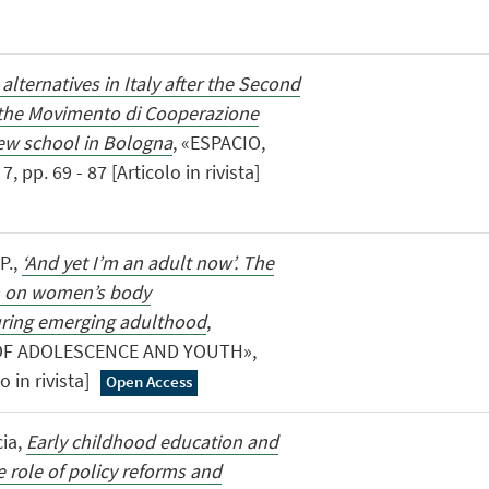
alternatives in Italy after the Second
 the Movimento di Cooperazione
new school in Bologna
, «ESPACIO,
pp. 69 - 87 [Articolo in rivista]
P.,
‘And yet I’m an adult now’. The
sm on women’s body
during emerging adulthood
,
OF ADOLESCENCE AND YOUTH»,
o in rivista]
Open Access
cia,
Early childhood education and
he role of policy reforms and