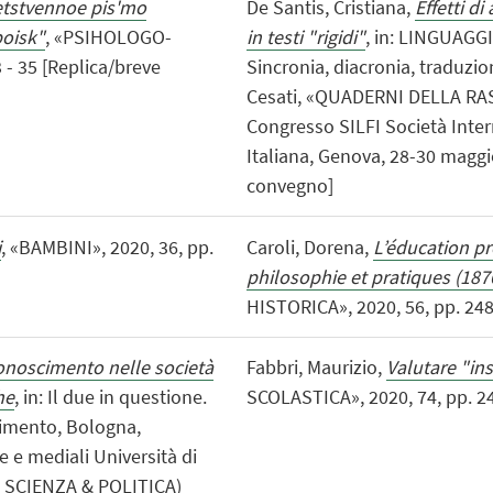
etstvennoe pis'mo
De Santis, Cristiana,
Effetti di
poisk"
, «PSIHOLOGO-
in testi "rigidi"
, in: LINGUAGG
- 35 [Replica/breve
Sincronia, diacronia, traduzio
Cesati, «QUADERNI DELLA RASSE
Congresso SILFI Società Intern
Italiana, Genova, 28-30 maggio
convegno]
i
, «BAMBINI», 2020, 36, pp.
Caroli, Dorena,
L’éducation pr
philosophie et pratiques (187
HISTORICA», 2020, 56, pp. 248 
conoscimento nelle società
Fabbri, Maurizio,
Valutare "ins
he
, in: Il due in questione.
SCOLASTICA», 2020, 74, pp. 24 -
scimento, Bologna,
e e mediali Università di
I SCIENZA & POLITICA)