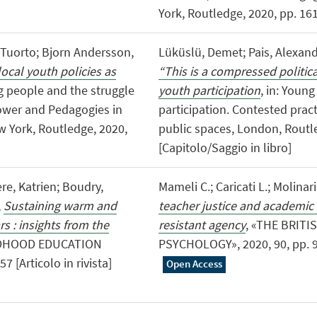
York, Routledge, 2020, pp. 161
 Tuorto; Bjorn Andersson,
Lüküslü, Demet; Pais, Alexand
ocal youth policies as
“This is a compressed politic
ng people and the struggle
youth participation
, in: Youn
Power and Pedagogies in
participation. Contested prac
w York, Routledge, 2020,
public spaces, London, Routle
[Capitolo/Saggio in libro]
ere, Katrien; Boudry,
Mameli C.; Caricati L.; Molinari
,
Sustaining warm and
teacher justice and academic
rs : insights from the
resistant agency
, «THE BRIT
LDHOOD EDUCATION
PSYCHOLOGY», 2020, 90, pp. 933
 [Articolo in rivista]
Open Access