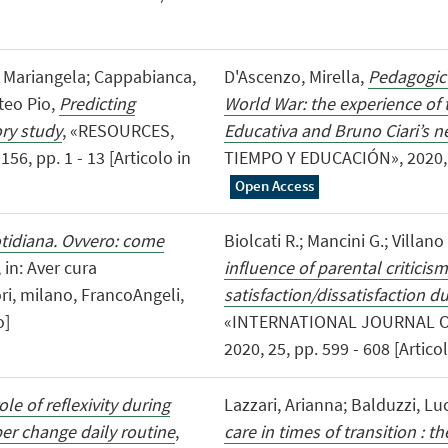
a, Mariangela; Cappabianca,
D'Ascenzo, Mirella,
Pedagogic 
teo Pio,
Predicting
World War: the experience of
ory study
, «RESOURCES,
Educativa and Bruno Ciari’s 
, pp. 1 - 13 [Articolo in
TIEMPO Y EDUCACIÓN», 2020, 7, 
Open Access
otidiana. Ovvero: come
Biolcati R.; Mancini G.; Villano 
, in: Aver cura
influence of parental critici
ori, milano, FrancoAngeli,
satisfaction/dissatisfaction 
o]
«INTERNATIONAL JOURNAL 
2020, 25, pp. 599 - 608 [Articol
ole of reflexivity during
Lazzari, Arianna; Balduzzi, Lu
per change daily routine
,
care in times of transition : t