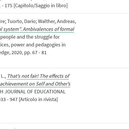
 - 175 [Capitolo/Saggio in libro]
re; Tuorto, Dario; Walther, Andreas,
al system”. Ambivalences of formal
g people and the struggle for
tices, power and pedagogies in
dge, 2020, pp. 67 - 81
 L.,
That’s not fair! The effects of
 achievement on Self and Other’s
ISH JOURNAL OF EDUCATIONAL
 - 947 [Articolo in rivista]