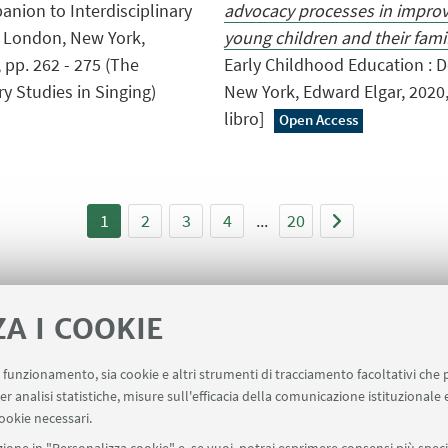
anion to Interdisciplinary
advocacy processes in improvin
t, London, New York,
young children and their famil
 pp. 262 - 275 (The
Early Childhood Education : 
y Studies in Singing)
New York, Edward Elgar, 2020,
libro]
Open Access
1
2
3
4
...
20
ZA I COOKIE
uo funzionamento, sia cookie e altri strumenti di tracciamento facoltativi che 
er analisi statistiche, misure sull'efficacia della comunicazione istituzionale
ookie necessari.