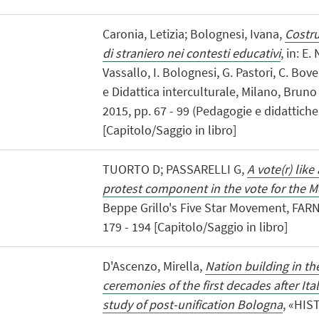
Caronia, Letizia; Bolognesi, Ivana,
Costru
di straniero nei contesti educativi
, in: E.
Vassallo, I. Bolognesi, G. Pastori, C. Bove
e Didattica interculturale, Milano, Bru
2015, pp. 67 - 99 (Pedagogie e didattiche
[Capitolo/Saggio in libro]
TUORTO D; PASSARELLI G,
A vote(r) like
protest component in the vote for the M
Beppe Grillo's Five Star Movement, FAR
179 - 194 [Capitolo/Saggio in libro]
D'Ascenzo, Mirella,
Nation building in th
ceremonies of the first decades after Ital
study of post-unification Bologna
, «HI