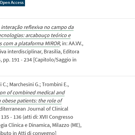
Open Access
interação reflexiva no campo da
cnologias: arcabouço teórico e
os com a plataforma MIROR
, in: AA.VV.,
 interdisciplinar, Brasilia, Editora
, pp. 191 - 234 [Capitolo/Saggio in
i C.; Marchesini G.; Trombini E.,
ion of combined medical and
 obese patients: the role of
editerranean Journal of Clinical
135 - 136 (atti di: XVII Congresso
gia Clinica e Dinamica, Milazzo (ME),
buto in Atti di convegno]