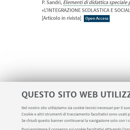
P. Sandri,
Elementi di didattica speciale 
«L'INTEGRAZIONE SCOLASTICA E SOCIALE»,
[Articolo in rivista]
Open Access
QUESTO SITO WEB UTILIZ
Nel nostro sito utilizziamo sia cookie tecnici necessari per il s
Area riservata
Contatti
Cookie e altri strumenti di tracciamento facoltativi sono usati p
LINK UTILI
Se chiudi questo banner continuerai la navigazione solo con i c
Puoi esprimere il consenso sui cookie facoltativi attivando l'opz