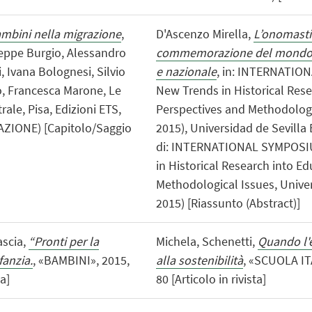
ambini nella migrazione
,
D'Ascenzo Mirella,
L’onomasti
seppe Burgio, Alessandro
commemorazione del mondo de
, Ivana Bolognesi, Silvio
e nazionale
, in: INTERNATI
o, Francesca Marone, Le
New Trends in Historical Rese
ale, Pisa, Edizioni ETS,
Perspectives and Methodologi
AZIONE) [Capitolo/Saggio
2015), Universidad de Sevilla E
di: INTERNATIONAL SYMPOS
in Historical Research into E
Methodological Issues, Univers
2015) [Riassunto (Abstract)]
ascia,
“Pronti per la
Michela, Schenetti,
Quando l'
fanzia.
, «BAMBINI», 2015,
alla sostenibilità
, «SCUOLA IT
a]
80 [Articolo in rivista]