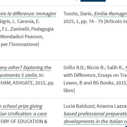
ire le differenze: immagini
Tuorto, Dario,
Emilia-Romagna,
 Nigris, L. Caronia, E.
2015, 1, pp. 74 - 79 [Articolo in
, F.L. Zaninelli, Pedagogia
no Mondadori Pearson,
 per l'innovazione)
 any other? Exploring the
Grillo R.D.; Riccio B.; Salih R.,
ovimento 5 stelle
, in:
with Difference, Essays on Tr
NHAM, ASHGATE, 2015, pp.
Lewes, B and RG Books, 2015, 
libro]
e school prize giving
Lucia Balduzzi; Arianna Lazza
ian Unification: a case
based professional preparation
STORY OF EDUCATION &
developments in the Italian c