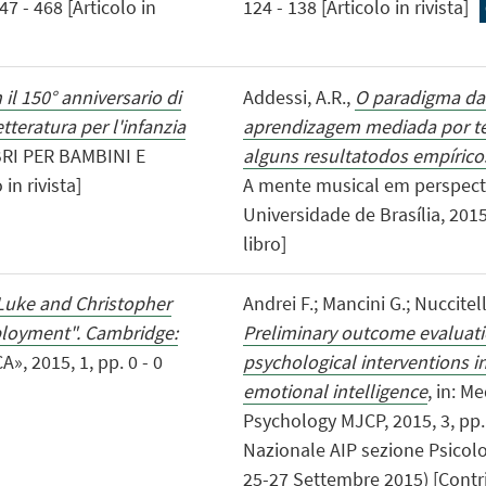
 - 468 [Articolo in
124 - 138 [Articolo in rivista]
 il 150° anniversario di
Addessi, A.R.,
O paradigma da 
etteratura per l'infanzia
aprendizagem mediada por te
LIBRI PER BAMBINI E
alguns resultatodos empíric
in rivista]
A mente musical em perspectiva
Universidade de Brasília, 2015
libro]
Luke and Christopher
Andrei F.; Mancini G.; Nuccitell
ployment". Cambridge:
Preliminary outcome evaluat
», 2015, 1, pp. 0 - 0
psychological interventions in
emotional intelligence
, in: M
Psychology MJCP, 2015, 3, pp. 
Nazionale AIP sezione Psicolo
25-27 Settembre 2015) [Contri