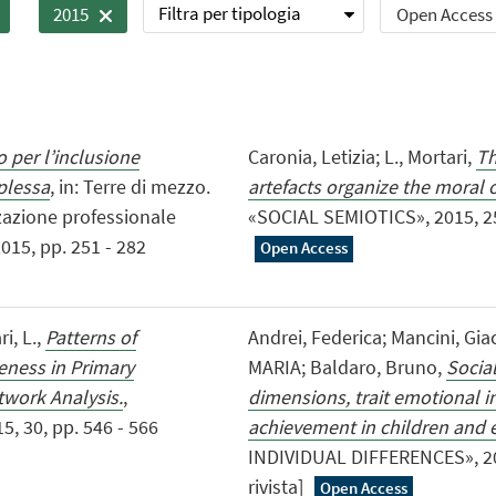
Filtra per tipologia
Open Access
2015
o per l’inclusione
Caronia, Letizia; L., Mortari,
Th
plessa
, in: Terre di mezzo.
artefacts organize the moral o
azione professionale
«SOCIAL SEMIOTICS», 2015, 25, 
2015, pp. 251 - 282
Open Access
i, L.,
Patterns of
Andrei, Federica; Mancini, Gi
veness in Primary
MARIA; Baldaro, Bruno,
Social
twork Analysis.
,
dimensions, trait emotional in
 30, pp. 546 - 566
achievement in children and 
INDIVIDUAL DIFFERENCES», 2015
rivista]
Open Access