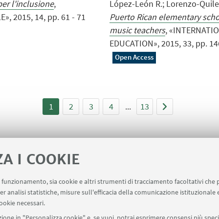
per l'inclusione
,
López-León R.; Lorenzo-Quiles
 2015, 14, pp. 61 - 71
Puerto Rican elementary schoo
music teachers
, «INTERNATI
EDUCATION», 2015, 33, pp. 146 
Open Access
1
2
3
4
...
13
ZA I COOKIE
uo funzionamento, sia cookie e altri strumenti di tracciamento facoltativi che 
er analisi statistiche, misure sull'efficacia della comunicazione istituzionale
ookie necessari.
ione in "Personalizza cookie" e, se vuoi, potrai esprimere consensi più specif