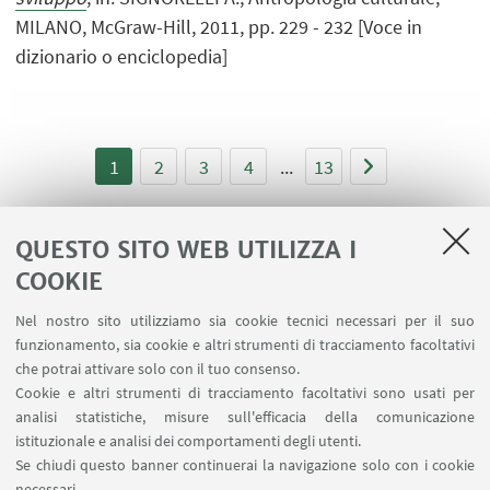
MILANO, McGraw-Hill, 2011, pp. 229 - 232 [Voce in
dizionario o enciclopedia]
1
2
3
4
...
13
QUESTO SITO WEB UTILIZZA I
COOKIE
LINK UTILI
Nel nostro sito utilizziamo sia cookie tecnici necessari per il suo
Area riservata
funzionamento, sia cookie e altri strumenti di tracciamento facoltativi
Contatti
che potrai attivare solo con il tuo consenso.
Cookie e altri strumenti di tracciamento facoltativi sono usati per
analisi statistiche, misure sull'efficacia della comunicazione
SEGUI IL DIPARTIMENTO SU:
istituzionale e analisi dei comportamenti degli utenti.
Se chiudi questo banner continuerai la navigazione solo con i cookie
necessari.