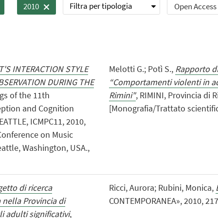
Filtra per tipologia
Open Access
2010
'S INTERACTION STYLE
Melotti G.; Potì S.,
Rapporto di 
OBSERVATION DURING THE
“Comportamenti violenti in ad
ngs of the 11th
Rimini"
, RIMINI, Provincia di R
eption and Cognition
[Monografia/Trattato scientific
SEATTLE, ICMPC11, 2010,
l Conference on Music
eattle, Washington, USA.,
etto di ricerca
Ricci, Aurora; Rubini, Monica,
nella Provincia di
CONTEMPORANEA», 2010, 217, pp
i adulti significativi
,