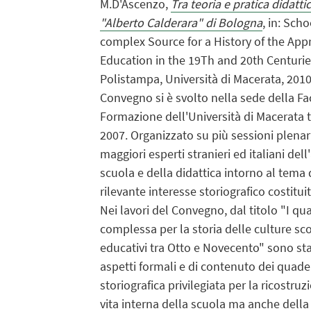
M.D'Ascenzo,
Tra teoria e pratica didatt
"Alberto Calderara" di Bologna
, in: Sch
complex Source for a History of the App
Education in the 19Th and 20th Centurie
Polistampa, Università di Macerata, 2010, II
Convegno si è svolto nella sede della Fa
Formazione dell'Università di Macerata 
2007. Organizzato su più sessioni plenarie
maggiori esperti stranieri ed italiani del
scuola e della didattica intorno al tema 
rilevante interesse storiografico costitui
Nei lavori del Convegno, dal titolo "I qu
complessa per la storia delle culture sc
educativi tra Otto e Novecento" sono stati
aspetti formali e di contenuto dei quade
storiografica privilegiata per la ricostruz
vita interna della scuola ma anche della