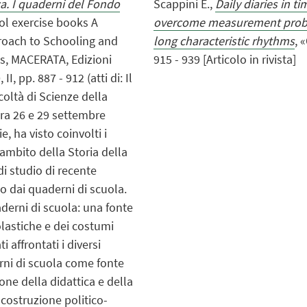
ica. I quaderni del Fondo
Scappini E.,
Daily diaries in t
ool exercise books A
overcome measurement problem
roach to Schooling and
long characteristic rhythms
, 
s, MACERATA, Edizioni
915 - 939 [Articolo in rivista]
, pp. 887 - 912 (atti di: Il
coltà di Scienze della
tra 26 e 29 settembre
, ha visto coinvolti i
l'ambito della Storia della
di studio di recente
to dai quaderni di scuola.
aderni di scuola: una fonte
olastiche e dei costumi
 affrontati i diversi
rni di scuola come fonte
ione della didattica e della
 costruzione politico-