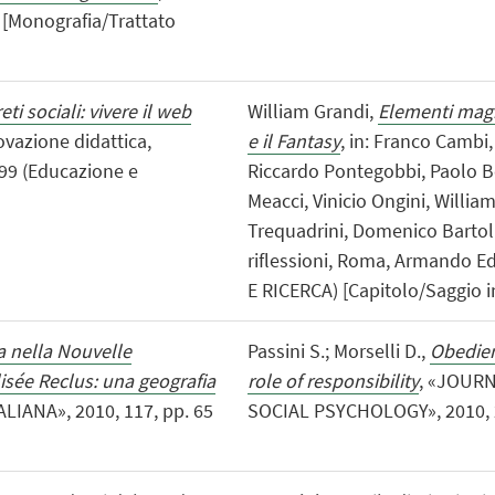
. [Monografia/Trattato
i sociali: vivere il web
William Grandi,
Elementi magic
ovazione didattica,
e il Fantasy
, in: Franco Cambi
 99 (Educazione e
Riccardo Pontegobbi, Paolo Bor
Meacci, Vinicio Ongini, Willia
Trequadrini, Domenico Bartolin
riflessioni, Roma, Armando Ed
E RICERCA) [Capitolo/Saggio in
a nella Nouvelle
Passini S.; Morselli D.,
Obedien
isée Reclus: una geografia
role of responsibility
, «JOUR
LIANA», 2010, 117, pp. 65
SOCIAL PSYCHOLOGY», 2010, 20, 