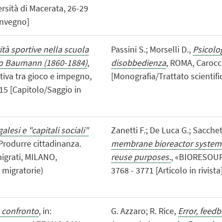
rsità di Macerata, 26-29
onvegno]
vità sportive nella scuola
Passini S.; Morselli D.,
Psicolo
ilio Baumann (1860-1884)
,
disobbedienza
, ROMA, Carocci
tiva tra gioco e impegno,
[Monografia/Trattato scientific
15 [Capitolo/Saggio in
lesi e "capitali sociali"
Zanetti F.; De Luca G.; Sacchet
: Produrre cittadinanza.
membrane bioreactor system i
migrati, MILANO,
reuse purposes.
, «BIORESOUR
 migratorie)
3768 - 3771 [Articolo in rivista
a confronto
, in:
G. Azzaro; R. Rice,
Error, feed