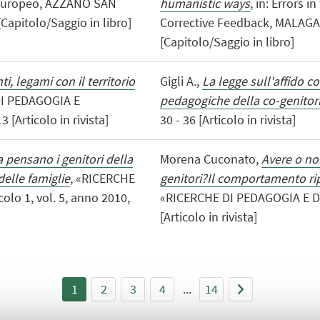
 europeo, AZZANO SAN
humanistic ways
, in: Errors
[Capitolo/Saggio in libro]
Corrective Feedback, MALAGA, 
[Capitolo/Saggio in libro]
i, legami con il territorio
Gigli A.,
La legge sull'affido c
DI PEDAGOGIA E
pedagogiche della co-genitori
 [Articolo in rivista]
30 - 36 [Articolo in rivista]
pensano i genitori della
Morena Cuconato,
Avere o non
delle famiglie
, «RICERCHE
genitori?Il comportamento rip
lo 1, vol. 5, anno 2010,
«RICERCHE DI PEDAGOGIA E DID
[Articolo in rivista]
1
2
3
4
...
14