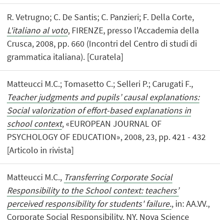
R. Vetrugno; C. De Santis; C. Panzieri; F. Della Corte,
L'italiano al voto
, FIRENZE, presso l'Accademia della
Crusca, 2008, pp. 660 (Incontri del Centro di studi di
grammatica italiana). [Curatela]
Matteucci M.C.; Tomasetto C.; Selleri P.; Carugati F.,
Teacher judgments and pupils’ causal explanations:
Social valorization of effort-based explanations in
school context
, «EUROPEAN JOURNAL OF
PSYCHOLOGY OF EDUCATION», 2008, 23, pp. 421 - 432
[Articolo in rivista]
Matteucci M.C.,
Transferring Corporate Social
Responsibility to the School context: teachers’
perceived responsibility for students' failure.
, in: AA.VV.,
Corporate Social Responsibility, NY, Nova Science