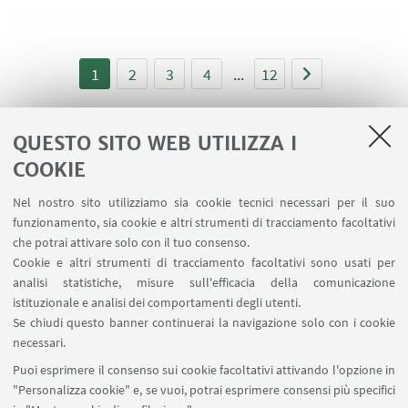
1
2
3
4
...
12
QUESTO SITO WEB UTILIZZA I
COOKIE
LINK UTILI
Nel nostro sito utilizziamo sia cookie tecnici necessari per il suo
Area riservata
funzionamento, sia cookie e altri strumenti di tracciamento facoltativi
Contatti
che potrai attivare solo con il tuo consenso.
Cookie e altri strumenti di tracciamento facoltativi sono usati per
analisi statistiche, misure sull'efficacia della comunicazione
SEGUI IL DIPARTIMENTO SU:
istituzionale e analisi dei comportamenti degli utenti.
Se chiudi questo banner continuerai la navigazione solo con i cookie
necessari.
SEGUI UNIBO SU:
Puoi esprimere il consenso sui cookie facoltativi attivando l'opzione in
"Personalizza cookie" e, se vuoi, potrai esprimere consensi più specifici