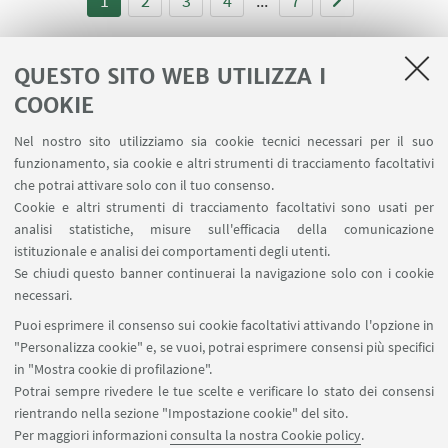
1
2
3
4
...
7
QUESTO SITO WEB UTILIZZA I
COOKIE
LINK UTILI
Nel nostro sito utilizziamo sia cookie tecnici necessari per il suo
Area riservata
funzionamento, sia cookie e altri strumenti di tracciamento facoltativi
Contatti
che potrai attivare solo con il tuo consenso.
Cookie e altri strumenti di tracciamento facoltativi sono usati per
analisi statistiche, misure sull'efficacia della comunicazione
SEGUI IL DIPARTIMENTO SU:
istituzionale e analisi dei comportamenti degli utenti.
Se chiudi questo banner continuerai la navigazione solo con i cookie
necessari.
SEGUI UNIBO SU:
Puoi esprimere il consenso sui cookie facoltativi attivando l'opzione in
"Personalizza cookie" e, se vuoi, potrai esprimere consensi più specifici
in "Mostra cookie di profilazione".
Potrai sempre rivedere le tue scelte e verificare lo stato dei consensi
rientrando nella sezione "Impostazione cookie" del sito.
APP:
Per maggiori informazioni
consulta la nostra Cookie policy
.