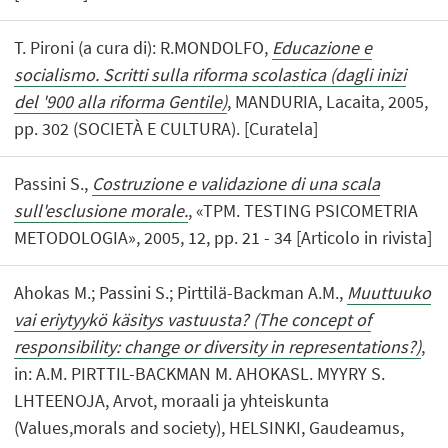
T. Pironi (a cura di): R.MONDOLFO,
Educazione e
socialismo. Scritti sulla riforma scolastica (dagli inizi
del '900 alla riforma Gentile)
, MANDURIA, Lacaita, 2005,
pp. 302 (SOCIETÀ E CULTURA). [Curatela]
Passini S.,
Costruzione e validazione di una scala
sull'esclusione morale.
, «TPM. TESTING PSICOMETRIA
METODOLOGIA», 2005, 12, pp. 21 - 34 [Articolo in rivista]
Ahokas M.; Passini S.; Pirttilä-Backman A.M.,
Muuttuuko
vai eriytyykö käsitys vastuusta? (The concept of
responsibility: change or diversity in representations?)
,
in: A.M. PIRTTIL-BACKMAN M. AHOKASL. MYYRY S.
LHTEENOJA, Arvot, moraali ja yhteiskunta
(Values,morals and society), HELSINKI, Gaudeamus,