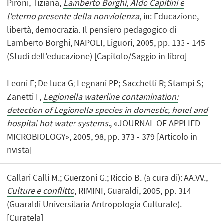
Pironi, Tiziana,
Lamberto Borghi, Aldo Capitini e
l'eterno presente della nonviolenza
, in: Educazione,
libertà, democrazia. Il pensiero pedagogico di
Lamberto Borghi, NAPOLI, Liguori, 2005, pp. 133 - 145
(Studi dell'educazione) [Capitolo/Saggio in libro]
Leoni E; De luca G; Legnani PP; Sacchetti R; Stampi S;
Zanetti F,
Legionella waterline contamination:
detection of Legionella species in domestic, hotel and
hospital hot water systems.
, «JOURNAL OF APPLIED
MICROBIOLOGY», 2005, 98, pp. 373 - 379 [Articolo in
rivista]
Callari Galli M.; Guerzoni G.; Riccio B. (a cura di): AA.VV.,
Culture e conflitto
, RIMINI, Guaraldi, 2005, pp. 314
(Guaraldi Universitaria Antropologia Culturale).
[Curatela]