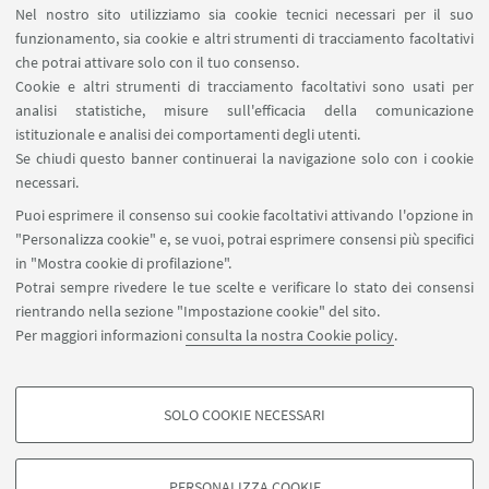
Nel nostro sito utilizziamo sia cookie tecnici necessari per il suo
Area riservata
funzionamento, sia cookie e altri strumenti di tracciamento facoltativi
Contatti
che potrai attivare solo con il tuo consenso.
Cookie e altri strumenti di tracciamento facoltativi sono usati per
analisi statistiche, misure sull'efficacia della comunicazione
SEGUI IL DIPARTIMENTO SU:
istituzionale e analisi dei comportamenti degli utenti.
Se chiudi questo banner continuerai la navigazione solo con i cookie
necessari.
SEGUI UNIBO SU:
Puoi esprimere il consenso sui cookie facoltativi attivando l'opzione in
"Personalizza cookie" e, se vuoi, potrai esprimere consensi più specifici
in "Mostra cookie di profilazione".
Potrai sempre rivedere le tue scelte e verificare lo stato dei consensi
rientrando nella sezione "Impostazione cookie" del sito.
APP:
Per maggiori informazioni
consulta la nostra Cookie policy
.
SOLO COOKIE NECESSARI
COOKIE DI PROFILAZIONE - FACOLTATIVI
©Copyright 2026 - ALMA MATER STUDIORUM - Università di
Si tratta di cookie utilizzati per analizzare le caratteristiche della navigazione
PERSONALIZZA COOKIE
Bologna - Via Zamboni, 33 - 40126 Bologna - PI: 01131710376 - CF: