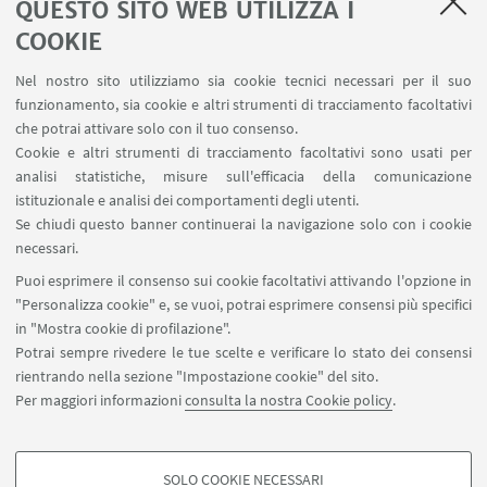
QUESTO SITO WEB UTILIZZA I
COOKIE
LINK UTILI
Nel nostro sito utilizziamo sia cookie tecnici necessari per il suo
Area riservata
funzionamento, sia cookie e altri strumenti di tracciamento facoltativi
Contatti
che potrai attivare solo con il tuo consenso.
Cookie e altri strumenti di tracciamento facoltativi sono usati per
analisi statistiche, misure sull'efficacia della comunicazione
SEGUI IL DIPARTIMENTO SU:
istituzionale e analisi dei comportamenti degli utenti.
Se chiudi questo banner continuerai la navigazione solo con i cookie
necessari.
SEGUI UNIBO SU:
Puoi esprimere il consenso sui cookie facoltativi attivando l'opzione in
"Personalizza cookie" e, se vuoi, potrai esprimere consensi più specifici
in "Mostra cookie di profilazione".
Potrai sempre rivedere le tue scelte e verificare lo stato dei consensi
rientrando nella sezione "Impostazione cookie" del sito.
APP:
Per maggiori informazioni
consulta la nostra Cookie policy
.
SOLO COOKIE NECESSARI