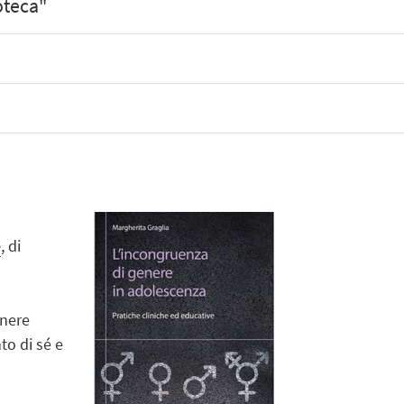
oteca"
e
, di
enere
to di sé e