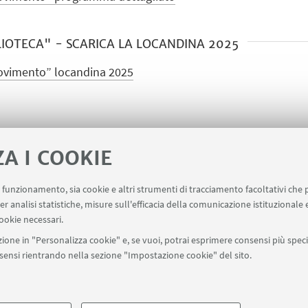
LIOTECA" - SCARICA LA LOCANDINA 2025
ovimento” locandina 2025
ZA I COOKIE
uo funzionamento, sia cookie e altri strumenti di tracciamento facoltativi che 
er analisi statistiche, misure sull'efficacia della comunicazione istituzionale
ookie necessari.
ione in "Personalizza cookie" e, se vuoi, potrai esprimere consensi più specif
onsensi rientrando nella sezione "Impostazione cookie" del sito.
SEGUI UNIBO SU:
a - Via Zamboni, 33 - 40126 Bologna - PI: 01131710376 - CF: 800070103