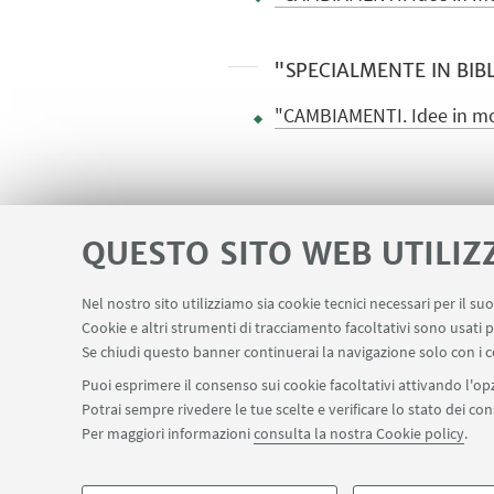
"SPECIALMENTE IN BIB
"CAMBIAMENTI. Idee in m
QUESTO SITO WEB UTILIZ
Nel nostro sito utilizziamo sia cookie tecnici necessari per il s
Cookie e altri strumenti di tracciamento facoltativi sono usati p
Area riservata
Contatti
LINK UTILI
Se chiudi questo banner continuerai la navigazione solo con i c
Puoi esprimere il consenso sui cookie facoltativi attivando l'opz
Potrai sempre rivedere le tue scelte e verificare lo stato dei c
SEGUI IL DIPARTIMENTO SU:
Per maggiori informazioni
consulta la nostra Cookie policy
.
©Copyright 2026 - ALMA MATER STUDIORUM - Università di Bologn