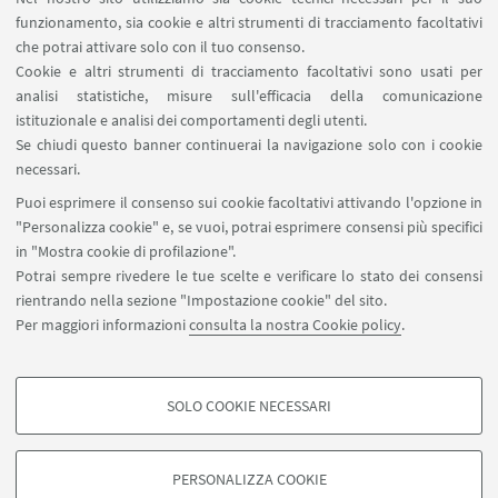
Area riservata
funzionamento, sia cookie e altri strumenti di tracciamento facoltativi
Contatti
che potrai attivare solo con il tuo consenso.
Cookie e altri strumenti di tracciamento facoltativi sono usati per
analisi statistiche, misure sull'efficacia della comunicazione
SEGUI IL DIPARTIMENTO SU:
istituzionale e analisi dei comportamenti degli utenti.
Se chiudi questo banner continuerai la navigazione solo con i cookie
necessari.
SEGUI UNIBO SU:
Puoi esprimere il consenso sui cookie facoltativi attivando l'opzione in
"Personalizza cookie" e, se vuoi, potrai esprimere consensi più specifici
in "Mostra cookie di profilazione".
Potrai sempre rivedere le tue scelte e verificare lo stato dei consensi
rientrando nella sezione "Impostazione cookie" del sito.
APP:
Per maggiori informazioni
consulta la nostra Cookie policy
.
SOLO COOKIE NECESSARI
COOKIE DI PROFILAZIONE - FACOLTATIVI
©Copyright 2026 - ALMA MATER STUDIORUM - Università di
Si tratta di cookie utilizzati per analizzare le caratteristiche della navigazione
Bologna - Via Zamboni, 33 - 40126 Bologna - PI: 01131710376 - CF:
PERSONALIZZA COOKIE
degli utenti, creare profili in base al loro comportamento sul sito, per analisi