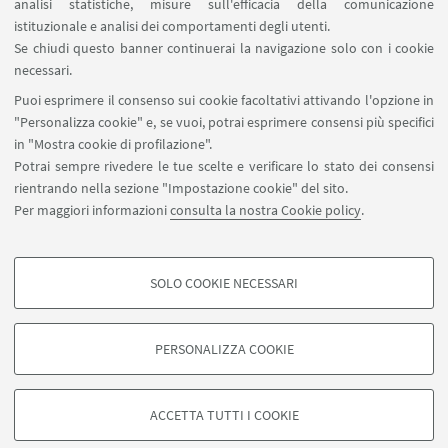
analisi statistiche, misure sull'efficacia della comunicazione
SEGUI IL DIPARTIMENTO SU:
istituzionale e analisi dei comportamenti degli utenti.
Se chiudi questo banner continuerai la navigazione solo con i cookie
necessari.
SEGUI UNIBO SU:
Puoi esprimere il consenso sui cookie facoltativi attivando l'opzione in
"Personalizza cookie" e, se vuoi, potrai esprimere consensi più specifici
in "Mostra cookie di profilazione".
Potrai sempre rivedere le tue scelte e verificare lo stato dei consensi
rientrando nella sezione "Impostazione cookie" del sito.
APP:
Per maggiori informazioni
consulta la nostra Cookie policy
.
SOLO COOKIE NECESSARI
COOKIE DI PROFILAZIONE - FACOLTATIVI
©Copyright 2026 - ALMA MATER STUDIORUM - Università di
Si tratta di cookie utilizzati per analizzare le caratteristiche della navigazione
Bologna - Via Zamboni, 33 - 40126 Bologna - PI: 01131710376 - CF:
PERSONALIZZA COOKIE
degli utenti, creare profili in base al loro comportamento sul sito, per analisi
80007010376
di marketing.
Privacy
Note legali
Informazioni sul sito e accessibilità
Mostra cookie di profilazione
Impostazioni Cookie
ACCETTA TUTTI I COOKIE
Google/Youtube Video