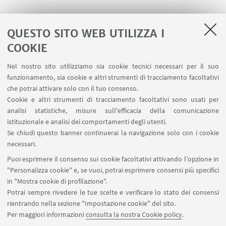
QUESTO SITO WEB UTILIZZA I
COOKIE
LINK UTILI
Nel nostro sito utilizziamo sia cookie tecnici necessari per il suo
Area riservata
funzionamento, sia cookie e altri strumenti di tracciamento facoltativi
Contatti
che potrai attivare solo con il tuo consenso.
Cookie e altri strumenti di tracciamento facoltativi sono usati per
analisi statistiche, misure sull'efficacia della comunicazione
SEGUI IL DIPARTIMENTO SU:
istituzionale e analisi dei comportamenti degli utenti.
Se chiudi questo banner continuerai la navigazione solo con i cookie
necessari.
SEGUI UNIBO SU:
Puoi esprimere il consenso sui cookie facoltativi attivando l'opzione in
"Personalizza cookie" e, se vuoi, potrai esprimere consensi più specifici
in "Mostra cookie di profilazione".
Potrai sempre rivedere le tue scelte e verificare lo stato dei consensi
rientrando nella sezione "Impostazione cookie" del sito.
APP:
Per maggiori informazioni
consulta la nostra Cookie policy
.