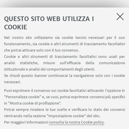
QUESTO SITO WEB UTILIZZA I
COOKIE
LINK UTILI
Nel nostro sito utilizziamo sia cookie tecnici necessari per il suo
Area riservata
funzionamento, sia cookie e altri strumenti di tracciamento facoltativi
Contatti
che potrai attivare solo con il tuo consenso.
Cookie e altri strumenti di tracciamento facoltativi sono usati per
analisi statistiche, misure sull'efficacia della comunicazione
SEGUI IL DIPARTIMENTO SU:
istituzionale e analisi dei comportamenti degli utenti.
Se chiudi questo banner continuerai la navigazione solo con i cookie
necessari.
SEGUI UNIBO SU:
Puoi esprimere il consenso sui cookie facoltativi attivando l'opzione in
"Personalizza cookie" e, se vuoi, potrai esprimere consensi più specifici
in "Mostra cookie di profilazione".
Potrai sempre rivedere le tue scelte e verificare lo stato dei consensi
rientrando nella sezione "Impostazione cookie" del sito.
APP:
Per maggiori informazioni
consulta la nostra Cookie policy
.