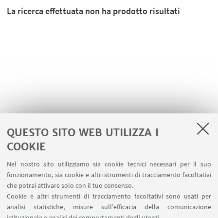
La ricerca effettuata non ha prodotto risultati
QUESTO SITO WEB UTILIZZA I
COOKIE
LINK UTILI
Nel nostro sito utilizziamo sia cookie tecnici necessari per il suo
Area riservata
funzionamento, sia cookie e altri strumenti di tracciamento facoltativi
Contatti
che potrai attivare solo con il tuo consenso.
Cookie e altri strumenti di tracciamento facoltativi sono usati per
analisi statistiche, misure sull'efficacia della comunicazione
SEGUI IL DIPARTIMENTO SU:
istituzionale e analisi dei comportamenti degli utenti.