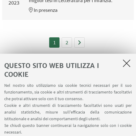
miglior tesi in Letteratura per l'Infanzia.
2023
In presenza
1
2
QUESTO SITO WEB UTILIZZA I
COOKIE
LINK UTILI
Nel nostro sito utilizziamo sia cookie tecnici necessari per il suo
Area riservata
funzionamento, sia cookie e altri strumenti di tracciamento facoltativi
Contatti
che potrai attivare solo con il tuo consenso.
Cookie e altri strumenti di tracciamento facoltativi sono usati per
analisi statistiche, misure sull'efficacia della comunicazione
SEGUI IL DIPARTIMENTO SU:
istituzionale e analisi dei comportamenti degli utenti.
Se chiudi questo banner continuerai la navigazione solo con i cookie
necessari.