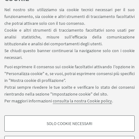
LINK UTILI
Nel nostro sito utilizziamo sia cookie tecnici necessari per il suo
Area riservata
funzionamento, sia cookie e altri strumenti di tracciamento facoltativi
Contatti
che potrai attivare solo con il tuo consenso.
Cookie e altri strumenti di tracciamento facoltativi sono usati per
analisi statistiche, misure sull'efficacia della comunicazione
SEGUI IL DIPARTIMENTO SU:
istituzionale e analisi dei comportamenti degli utenti.
Se chiudi questo banner continuerai la navigazione solo con i cookie
necessari.
SEGUI UNIBO SU:
Puoi esprimere il consenso sui cookie facoltativi attivando l'opzione in
"Personalizza cookie" e, se vuoi, potrai esprimere consensi più specifici
in "Mostra cookie di profilazione".
Potrai sempre rivedere le tue scelte e verificare lo stato dei consensi
rientrando nella sezione "Impostazione cookie" del sito.
APP:
Per maggiori informazioni
consulta la nostra Cookie policy
.
SOLO COOKIE NECESSARI
COOKIE DI PROFILAZIONE - FACOLTATIVI
©Copyright 2026 - ALMA MATER STUDIORUM - Università di