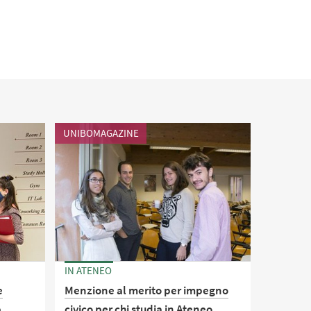
UNIBOMAGAZINE
IN ATENEO
e
Menzione al merito per impegno
p
civico per chi studia in Ateneo