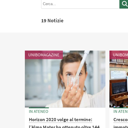
19 Notizie
UNIBOMAGAZINE
UNIBOM
IN ATENEO
IN ATE
Horizon 2020 volge al termine:
Cresco
l’Alma Mater ha ottenuto oltre 144
immatri