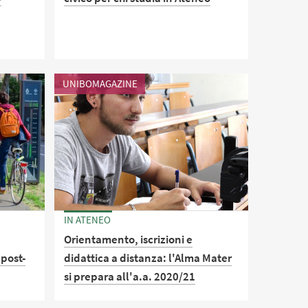
enza
Una nuova iniziativa di Ateneo per
tudenti
riconoscere l'impegno volontario di
la
chi si è occupato degli altri e dei beni
UNIBOMAGAZINE
nti che
comuni nel corso degli ultimi mesi e
senza
in piena emergenza COVID-19. Un
questionario intercetterà l'impegno
della comunità studentesca che
prescinde quello di studio e che
costituisce un arricchimento al
percorso formativo
IN ATENEO
Orientamento, iscrizioni e
 post-
didattica a distanza: l'Alma Mater
si prepara all'a.a. 2020/21