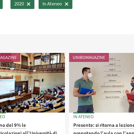
2020
In Ateneo
AGAZINE
UNIBOMAGAZINE
NEO
IN ATENEO
no del 9% le
Presente: si ritorna a lezion
colazioni all’Università di
prenotando l'aula con l'ap