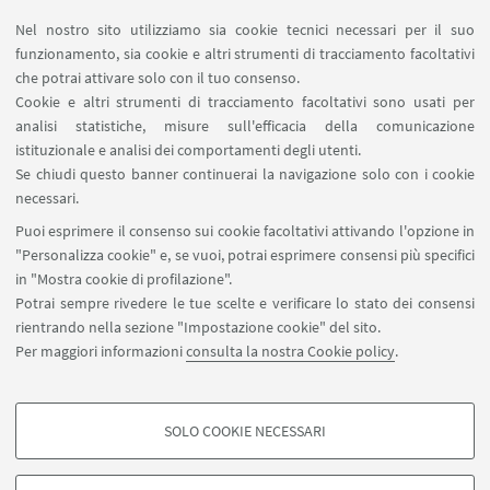
LINK UTILI
Nel nostro sito utilizziamo sia cookie tecnici necessari per il suo
Area riservata
funzionamento, sia cookie e altri strumenti di tracciamento facoltativi
Contatti
che potrai attivare solo con il tuo consenso.
Cookie e altri strumenti di tracciamento facoltativi sono usati per
analisi statistiche, misure sull'efficacia della comunicazione
SEGUI IL DIPARTIMENTO SU:
istituzionale e analisi dei comportamenti degli utenti.
Se chiudi questo banner continuerai la navigazione solo con i cookie
necessari.
SEGUI UNIBO SU:
Puoi esprimere il consenso sui cookie facoltativi attivando l'opzione in
"Personalizza cookie" e, se vuoi, potrai esprimere consensi più specifici
in "Mostra cookie di profilazione".
Potrai sempre rivedere le tue scelte e verificare lo stato dei consensi
rientrando nella sezione "Impostazione cookie" del sito.
APP:
Per maggiori informazioni
consulta la nostra Cookie policy
.
SOLO COOKIE NECESSARI
COOKIE DI PROFILAZIONE - FACOLTATIVI
©Copyright 2026 - ALMA MATER STUDIORUM - Università di