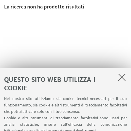
La ricerca non ha prodotto risultati
QUESTO SITO WEB UTILIZZA I
COOKIE
LINK UTILI
Nel nostro sito utilizziamo sia cookie tecnici necessari per il suo
Area riservata
funzionamento, sia cookie e altri strumenti di tracciamento facoltativi
Contatti
che potrai attivare solo con il tuo consenso.
Cookie e altri strumenti di tracciamento facoltativi sono usati per
analisi statistiche, misure sull'efficacia della comunicazione
SEGUI IL DIPARTIMENTO SU:
istituzionale e analisi dei comportamenti degli utenti.