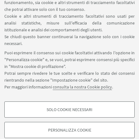
Area riservata
funzionamento, sia cookie e altri strumenti di tracciamento facoltativi
Contatti
che potrai attivare solo con il tuo consenso.
Cookie e altri strumenti di tracciamento facoltativi sono usati per
analisi statistiche, misure sull'efficacia della comunicazione
SEGUI IL DIPARTIMENTO SU:
istituzionale e analisi dei comportamenti degli utenti.
Se chiudi questo banner continuerai la navigazione solo con i cookie
necessari.
SEGUI UNIBO SU:
Puoi esprimere il consenso sui cookie facoltativi attivando l'opzione in
"Personalizza cookie" e, se vuoi, potrai esprimere consensi più specifici
in "Mostra cookie di profilazione".
Potrai sempre rivedere le tue scelte e verificare lo stato dei consensi
rientrando nella sezione "Impostazione cookie" del sito.
APP:
Per maggiori informazioni
consulta la nostra Cookie policy
.
SOLO COOKIE NECESSARI
COOKIE DI PROFILAZIONE - FACOLTATIVI
©Copyright 2026 - ALMA MATER STUDIORUM - Università di
Si tratta di cookie utilizzati per analizzare le caratteristiche della navigazione
Bologna - Via Zamboni, 33 - 40126 Bologna - PI: 01131710376 - CF:
PERSONALIZZA COOKIE
degli utenti, creare profili in base al loro comportamento sul sito, per analisi
80007010376
di marketing.