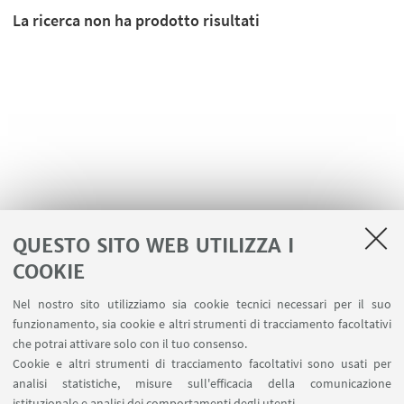
La ricerca non ha prodotto risultati
QUESTO SITO WEB UTILIZZA I
COOKIE
LINK UTILI
Nel nostro sito utilizziamo sia cookie tecnici necessari per il suo
Area riservata
funzionamento, sia cookie e altri strumenti di tracciamento facoltativi
Contatti
che potrai attivare solo con il tuo consenso.
Cookie e altri strumenti di tracciamento facoltativi sono usati per
analisi statistiche, misure sull'efficacia della comunicazione
SEGUI IL DIPARTIMENTO SU:
istituzionale e analisi dei comportamenti degli utenti.