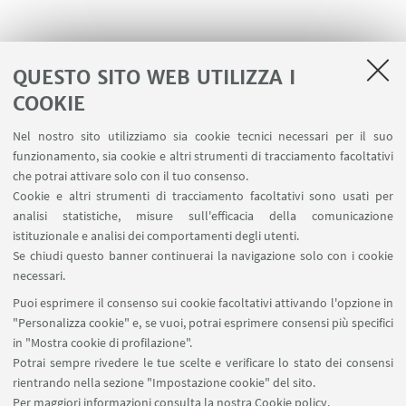
QUESTO SITO WEB UTILIZZA I
COOKIE
LINK UTILI
Nel nostro sito utilizziamo sia cookie tecnici necessari per il suo
Area riservata
funzionamento, sia cookie e altri strumenti di tracciamento facoltativi
Contatti
che potrai attivare solo con il tuo consenso.
Cookie e altri strumenti di tracciamento facoltativi sono usati per
analisi statistiche, misure sull'efficacia della comunicazione
SEGUI IL DIPARTIMENTO SU:
istituzionale e analisi dei comportamenti degli utenti.
Se chiudi questo banner continuerai la navigazione solo con i cookie
necessari.
SEGUI UNIBO SU:
Puoi esprimere il consenso sui cookie facoltativi attivando l'opzione in
"Personalizza cookie" e, se vuoi, potrai esprimere consensi più specifici
in "Mostra cookie di profilazione".
Potrai sempre rivedere le tue scelte e verificare lo stato dei consensi
rientrando nella sezione "Impostazione cookie" del sito.
APP:
Per maggiori informazioni
consulta la nostra Cookie policy
.