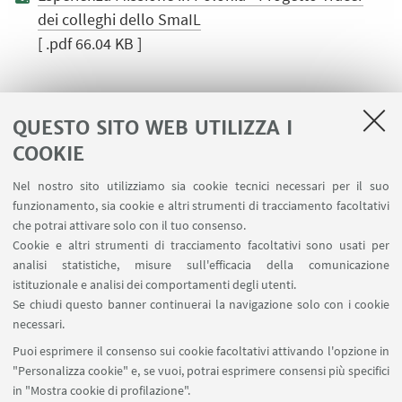
dei colleghi dello SmaIL
[ .pdf 66.04 KB ]
QUESTO SITO WEB UTILIZZA I
COOKIE
LINK UTILI
Nel nostro sito utilizziamo sia cookie tecnici necessari per il suo
Area riservata
funzionamento, sia cookie e altri strumenti di tracciamento facoltativi
Contatti
che potrai attivare solo con il tuo consenso.
Cookie e altri strumenti di tracciamento facoltativi sono usati per
analisi statistiche, misure sull'efficacia della comunicazione
SEGUI IL DIPARTIMENTO SU:
istituzionale e analisi dei comportamenti degli utenti.
Se chiudi questo banner continuerai la navigazione solo con i cookie
necessari.
SEGUI UNIBO SU:
Puoi esprimere il consenso sui cookie facoltativi attivando l'opzione in
"Personalizza cookie" e, se vuoi, potrai esprimere consensi più specifici
in "Mostra cookie di profilazione".