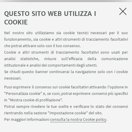
QUESTO SITO WEB UTILIZZA I
COOKIE
LINK UTILI
Nel nostro sito utilizziamo sia cookie tecnici necessari per il suo
Area riservata
funzionamento, sia cookie e altri strumenti di tracciamento facoltativi
Contatti
che potrai attivare solo con il tuo consenso.
Cookie e altri strumenti di tracciamento facoltativi sono usati per
analisi statistiche, misure sull'efficacia della comunicazione
SEGUI IL DIPARTIMENTO SU:
istituzionale e analisi dei comportamenti degli utenti.
Se chiudi questo banner continuerai la navigazione solo con i cookie
necessari.
SEGUI UNIBO SU:
Puoi esprimere il consenso sui cookie facoltativi attivando l'opzione in
"Personalizza cookie" e, se vuoi, potrai esprimere consensi più specifici
in "Mostra cookie di profilazione".
Potrai sempre rivedere le tue scelte e verificare lo stato dei consensi
rientrando nella sezione "Impostazione cookie" del sito.
APP:
Per maggiori informazioni
consulta la nostra Cookie policy
.