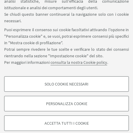
analisi statistiche, misure sull'efficacia della comunicazione
SEGUI IL DIPARTIMENTO SU:
istituzionale e analisi dei comportamenti degli utenti.
Se chiudi questo banner continuerai la navigazione solo con i cookie
necessari.
SEGUI UNIBO SU:
Puoi esprimere il consenso sui cookie facoltativi attivando l'opzione in
"Personalizza cookie" e, se vuoi, potrai esprimere consensi più specifici
in "Mostra cookie di profilazione".
Potrai sempre rivedere le tue scelte e verificare lo stato dei consensi
rientrando nella sezione "Impostazione cookie" del sito.
APP:
Per maggiori informazioni
consulta la nostra Cookie policy
.
SOLO COOKIE NECESSARI
COOKIE DI PROFILAZIONE - FACOLTATIVI
©Copyright 2026 - ALMA MATER STUDIORUM - Università di
Si tratta di cookie utilizzati per analizzare le caratteristiche della navigazione
Bologna - Via Zamboni, 33 - 40126 Bologna - PI: 01131710376 - CF:
PERSONALIZZA COOKIE
degli utenti, creare profili in base al loro comportamento sul sito, per analisi
80007010376
di marketing.
Privacy
Note legali
Informazioni sul sito e accessibilità
Mostra cookie di profilazione
Impostazioni Cookie
ACCETTA TUTTI I COOKIE
Google/Youtube Video