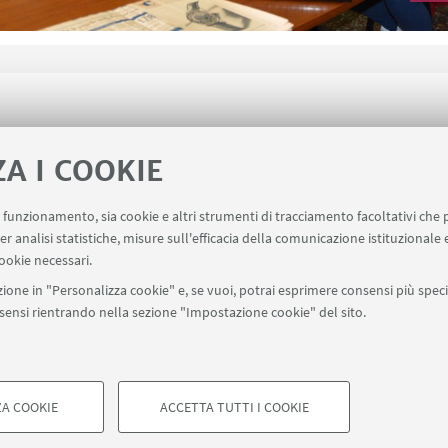
ZA I COOKIE
uo funzionamento, sia cookie e altri strumenti di tracciamento facoltativi che 
er analisi statistiche, misure sull'efficacia della comunicazione istituzionale
ookie necessari.
ione in "Personalizza cookie" e, se vuoi, potrai esprimere consensi più specif
onsensi rientrando nella sezione "Impostazione cookie" del sito.
SEGUI UNIBO SU:
a - Via Zamboni, 33 - 40126 Bologna - PI: 01131710376 - CF: 800070103
ostazioni Cookie
A COOKIE
ACCETTA TUTTI I COOKIE
COOKIE TECNICI - NECESSAR