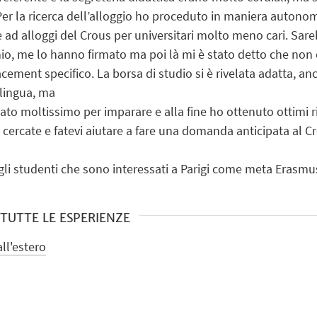
Per la ricerca dell’alloggio ho proceduto in maniera autonoma
 ad alloggi del Crous per universitari molto meno cari. Sare
cinio, me lo hanno firmato ma poi là mi è stato detto che non 
ement specifico. La borsa di studio si è rivelata adatta, an
n lingua, ma
iato moltissimo per imparare e alla fine ho ottenuto ottimi ri
i, cercate e fatevi aiutare a fare una domanda anticipata al
li studenti che sono interessati a Parigi come meta Erasmu
I TUTTE LE ESPERIENZE
ll'estero