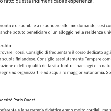
no fatto questa indimenticabile esperienza.
ronta e disponibile a rispondere alle mie domande, così com
 anche potuto beneficiare di un alloggio nella residenza univ
ex.htm.
trovare i corsi. Consiglio di frequentare il corso dedicato a
una scuola finlandese. Consiglio assolutamente Tampere com
zione e della qualità della vita. Inoltre i paesaggi e la na
 insegna ad organizzarti e ad acquisire maggior autonomia. S
versitè Paris Ouest
referente e la segreteria didattica erano molto cordiali, ma