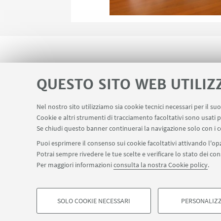
QUESTO SITO WEB UTILIZ
Nel nostro sito utilizziamo sia cookie tecnici necessari per il s
Area riservata
Contatti
Cookie e altri strumenti di tracciamento facoltativi sono usati p
LINK UTILI
Se chiudi questo banner continuerai la navigazione solo con i c
Puoi esprimere il consenso sui cookie facoltativi attivando l'opz
Potrai sempre rivedere le tue scelte e verificare lo stato dei c
SEGUI IL DIPARTIMENTO SU:
Per maggiori informazioni
consulta la nostra Cookie policy
.
©Copyright 2026 - ALMA MATER STUDIORUM - Università di Bologn
Privacy
Note legali
Informazioni sul sito e accessibilità
Imp
SOLO COOKIE NECESSARI
PERSONALIZZ
COOKIE DI PROFILAZIONE - FACOLTATIVI