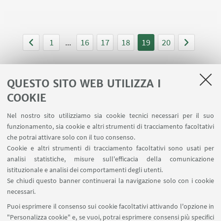
1
...
16
17
18
19
20
QUESTO SITO WEB UTILIZZA I
COOKIE
LINK UTILI
Nel nostro sito utilizziamo sia cookie tecnici necessari per il suo
Area riservata
funzionamento, sia cookie e altri strumenti di tracciamento facoltativi
Contatti
che potrai attivare solo con il tuo consenso.
Cookie e altri strumenti di tracciamento facoltativi sono usati per
analisi statistiche, misure sull'efficacia della comunicazione
SEGUI IL DIPARTIMENTO SU:
istituzionale e analisi dei comportamenti degli utenti.
Se chiudi questo banner continuerai la navigazione solo con i cookie
necessari.
SEGUI UNIBO SU:
Puoi esprimere il consenso sui cookie facoltativi attivando l'opzione in
"Personalizza cookie" e, se vuoi, potrai esprimere consensi più specifici