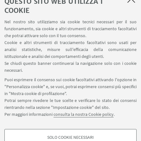
QUESTO SITO WEB UTILIZZA I
COOKIE
LINK UTILI
Nel nostro sito utilizziamo sia cookie tecnici necessari per il suo
Area riservata
funzionamento, sia cookie e altri strumenti di tracciamento facoltativi
Contatti
che potrai attivare solo con il tuo consenso.
Cookie e altri strumenti di tracciamento facoltativi sono usati per
analisi statistiche, misure sull'efficacia della comunicazione
SEGUI IL DIPARTIMENTO SU:
istituzionale e analisi dei comportamenti degli utenti.
Se chiudi questo banner continuerai la navigazione solo con i cookie
necessari.
SEGUI UNIBO SU:
Puoi esprimere il consenso sui cookie facoltativi attivando l'opzione in
"Personalizza cookie" e, se vuoi, potrai esprimere consensi più specifici
in "Mostra cookie di profilazione".
Potrai sempre rivedere le tue scelte e verificare lo stato dei consensi
rientrando nella sezione "Impostazione cookie" del sito.
APP:
Per maggiori informazioni
consulta la nostra Cookie policy
.
SOLO COOKIE NECESSARI