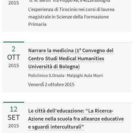
‘G. M. Bertin’ Via Filippo Re, 6 40126 Bologna
2015
L'esperienza di Tirocinio nei corsi di laurea
magistrale in Scienze della Formazione
Primaria
2
Narrare la medicina (1° Convegno del
OTT
Centro Studi Medical Humanities
2015
Università di Bologna)
Policlinico S.Orsola- Malpighi Aula Murri
Venerdì 2 ottobre 2015
12
Le città dell'educazione: “La Ricerca-
SET
Azione nella scuola fra alleanze educative
2015
e sguardi interculturali"