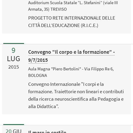
Auditorium Scuola Statale “L. Stefanini” (viale III
Armata, 35) TREVISO
PROGETTO RETE INTERNAZIONALE DELLE
CITTÀ DELL’EDUCAZIONE (R.I.C.E.)
9
Convegno "Il corpo e la formazione" -
LUG
9/7/2015
2015
Aula Magna "Piero Bertolini" - Via Filippo Re 6,
BOLOGNA
Convegno Internazionale "I corpi e la
formazione. Traiettorie non lineari e contributi
della ricerca neuroscientifica alla Pedagogia e
alla Didattica".
20
GIU
Il mare in cortile