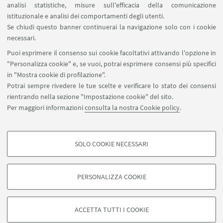
analisi statistiche, misure sull'efficacia della comunicazione
SEGUI IL DIPARTIMENTO SU:
istituzionale e analisi dei comportamenti degli utenti.
Se chiudi questo banner continuerai la navigazione solo con i cookie
necessari.
SEGUI UNIBO SU:
Puoi esprimere il consenso sui cookie facoltativi attivando l'opzione in
"Personalizza cookie" e, se vuoi, potrai esprimere consensi più specifici
in "Mostra cookie di profilazione".
Potrai sempre rivedere le tue scelte e verificare lo stato dei consensi
rientrando nella sezione "Impostazione cookie" del sito.
APP:
Per maggiori informazioni
consulta la nostra Cookie policy
.
SOLO COOKIE NECESSARI
COOKIE DI PROFILAZIONE - FACOLTATIVI
©Copyright 2026 - ALMA MATER STUDIORUM - Università di
Si tratta di cookie utilizzati per analizzare le caratteristiche della navigazione
Bologna - Via Zamboni, 33 - 40126 Bologna - PI: 01131710376 - CF:
PERSONALIZZA COOKIE
degli utenti, creare profili in base al loro comportamento sul sito, per analisi
80007010376
di marketing.
Privacy
Note legali
Informazioni sul sito e accessibilità
Mostra cookie di profilazione
Impostazioni Cookie
ACCETTA TUTTI I COOKIE
Google/Youtube Video