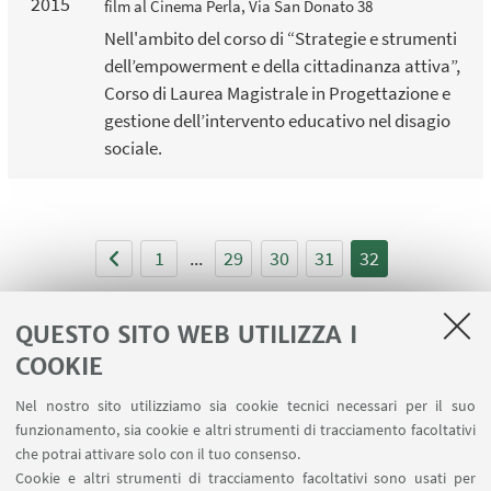
2015
film al Cinema Perla, Via San Donato 38
Nell'ambito del corso di “Strategie e strumenti
dell’empowerment e della cittadinanza attiva”,
Corso di Laurea Magistrale in Progettazione e
gestione dell’intervento educativo nel disagio
sociale.
1
...
29
30
31
32
QUESTO SITO WEB UTILIZZA I
COOKIE
LINK UTILI
Nel nostro sito utilizziamo sia cookie tecnici necessari per il suo
Area riservata
funzionamento, sia cookie e altri strumenti di tracciamento facoltativi
Contatti
che potrai attivare solo con il tuo consenso.
Cookie e altri strumenti di tracciamento facoltativi sono usati per