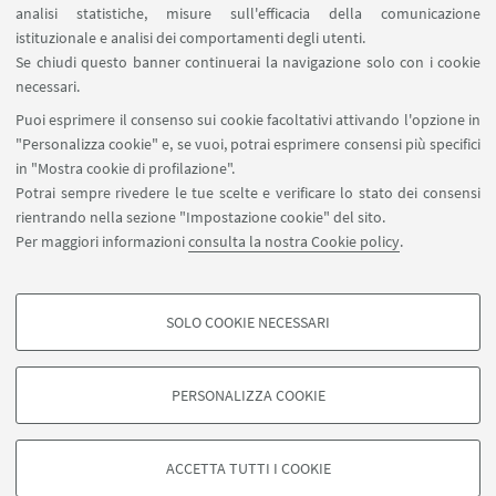
analisi statistiche, misure sull'efficacia della comunicazione
SEGUI IL DIPARTIMENTO SU:
istituzionale e analisi dei comportamenti degli utenti.
Se chiudi questo banner continuerai la navigazione solo con i cookie
necessari.
SEGUI UNIBO SU:
Puoi esprimere il consenso sui cookie facoltativi attivando l'opzione in
"Personalizza cookie" e, se vuoi, potrai esprimere consensi più specifici
in "Mostra cookie di profilazione".
Potrai sempre rivedere le tue scelte e verificare lo stato dei consensi
rientrando nella sezione "Impostazione cookie" del sito.
APP:
Per maggiori informazioni
consulta la nostra Cookie policy
.
SOLO COOKIE NECESSARI
COOKIE DI PROFILAZIONE - FACOLTATIVI
©Copyright 2026 - ALMA MATER STUDIORUM - Università di
Si tratta di cookie utilizzati per analizzare le caratteristiche della navigazione
Bologna - Via Zamboni, 33 - 40126 Bologna - PI: 01131710376 - CF:
PERSONALIZZA COOKIE
degli utenti, creare profili in base al loro comportamento sul sito, per analisi
80007010376
di marketing.
Privacy
Note legali
Informazioni sul sito e accessibilità
Mostra cookie di profilazione
Impostazioni Cookie
ACCETTA TUTTI I COOKIE